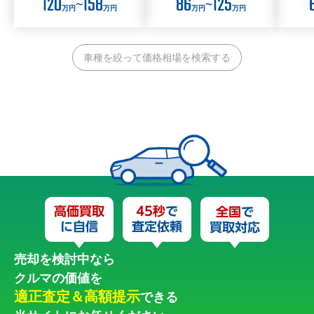
120
158
86
125
〜
〜
万円
万円
万円
万円
車種を絞って価格相場を検索する
売却を検討中なら
クルマの価値を
適正査定＆高額提示
できる