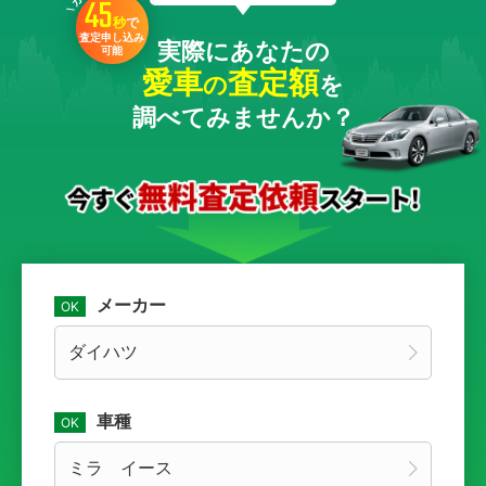
45
秒
で
査定申し込み
実際にあなたの
可能
愛車
査定額
の
を
調べてみませんか？
メーカー
車種