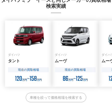
ダイハツミラ イースと同じメーカーの買取相場
検索実績
ダイハツ
ダイハツ
ダイハ
タント
ムーヴ
ムー
現在の買取相場
現在の買取相場
120
158
86
125
1
〜
〜
万円
万円
万円
万円
車種を絞って価格相場を検索する