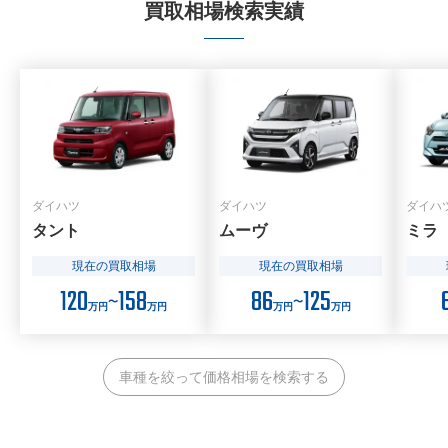
買取相場検索実績
ダイハツ
ダイハツ
ダイハ
タント
ムーヴ
ミラ
現在の買取相場
現在の買取相場
120
158
86
125
〜
〜
万円
万円
万円
万円
車種を絞って価格相場を検索する