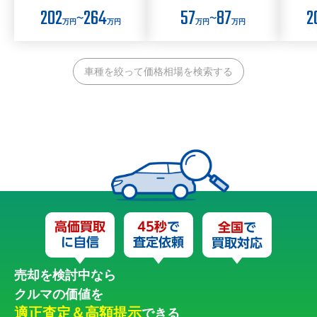
202
264
57
87
2
〜
〜
万円
万円
万円
万円
車種を絞って価格相場を検索する
売却を検討中なら
クルマの価値を
適正査定＆高額提示
できる