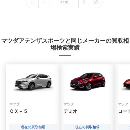
1 / 10
マツダアテンザスポーツと同じメーカーの買取相
場検索実績
マツダ
マツダ
マツダ
ＣＸ－５
デミオ
ロー
現在の買取相場
現在の買取相場