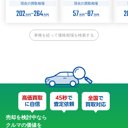
現在の買取相場
現在の買取相場
202
264
57
87
2
〜
〜
万円
万円
万円
万円
車種を絞って価格相場を検索する
売却を検討中なら
クルマの価値を