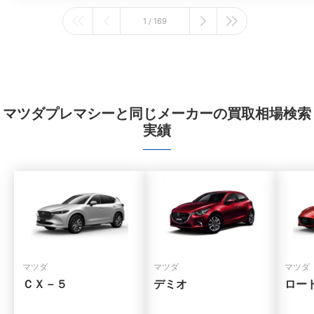
1 / 169
マツダプレマシーと同じメーカーの買取相場検索
実績
マツダ
マツダ
マツダ
ＣＸ－５
デミオ
ロー