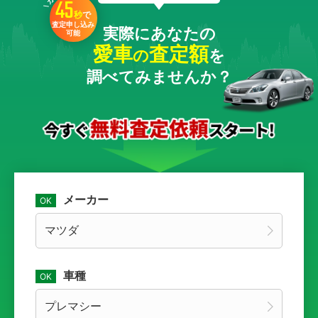
45
秒
で
査定申し込み
実際にあなたの
可能
愛車
査定額
の
を
調べてみませんか？
メーカー
車種