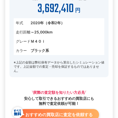
3,692,410
円
年式
2020年（令和2年）
走行距離
～25,000km
グレード
Ｍ４０ｉ
カラー
ブラック系
※上記の金額は弊社保有データから算出したシミュレーション値
です。上記金額での査定・売却を保証するものではありませ
ん。
実際の査定額を知りたい方必見
安心して取引できる
おすすめの買取店にも
無料で査定依頼が可能！
おすすめの買取店に査定を依頼する