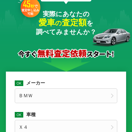
45
秒
で
査定申し込み
実際にあなたの
可能
愛車
査定額
の
を
調べてみませんか？
メーカー
車種