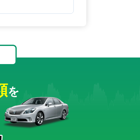
！
額
を