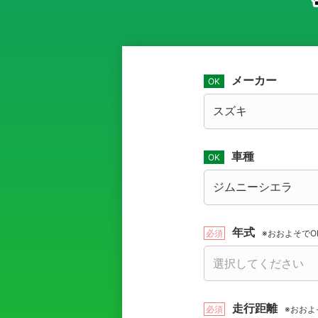
メーカー
車種
年式
※おおよそでO
走行距離
※おおよ