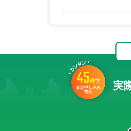
45
秒
で
実
査定申し込み
可能