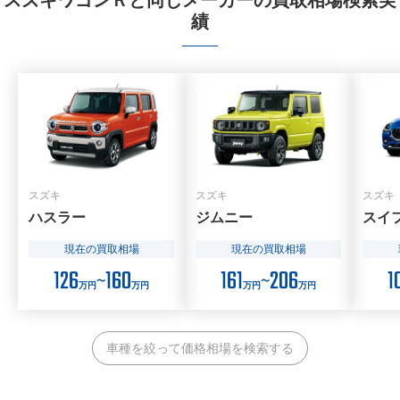
スズキワゴンＲと同じメーカーの買取相場検索実
績
スズキ
スズキ
スズキ
ハスラー
ジムニー
スイ
現在の買取相場
現在の買取相場
126
160
161
206
1
〜
〜
万円
万円
万円
万円
車種を絞って価格相場を検索する