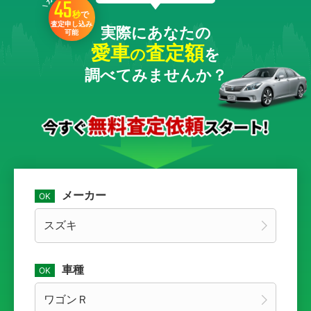
45
秒
で
査定申し込み
実際にあなたの
可能
愛車
査定額
の
を
調べてみませんか？
メーカー
車種