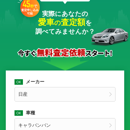
45
秒
で
査定申し込み
実際にあなたの
可能
愛車
査定額
の
を
調べてみませんか？
メーカー
車種