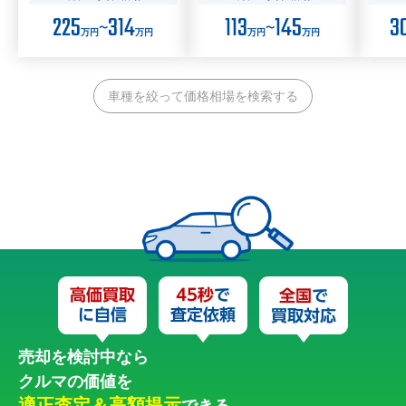
225
314
113
145
3
〜
〜
万円
万円
万円
万円
車種を絞って価格相場を検索する
売却を検討中なら
クルマの価値を
適正査定＆高額提示
できる