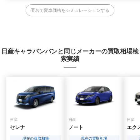
匿名で愛車価格をシミュレーションする
日産キャラバンバンと同じメーカーの買取相場検
索実績
日産
日産
日産
セレナ
ノート
エク
現在の買取相場
現在の買取相場