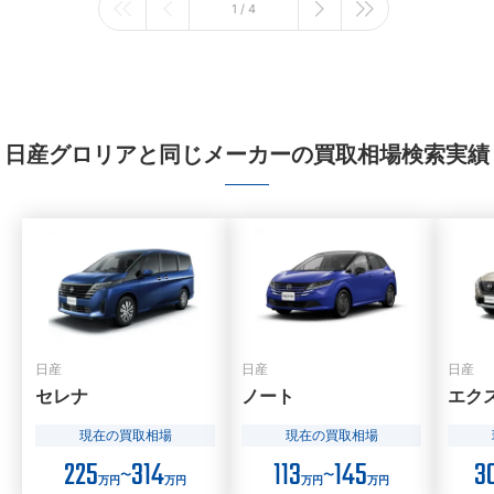
1 / 4
日産グロリアと同じメーカーの買取相場検索実績
日産
日産
日産
セレナ
ノート
エク
現在の買取相場
現在の買取相場
225
314
113
145
3
〜
〜
万円
万円
万円
万円