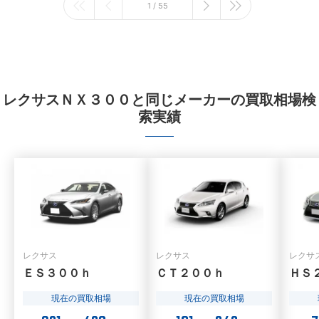
1 / 55
レクサスＮＸ３００と同じメーカーの買取相場検
索実績
レクサス
レクサス
レクサ
ＥＳ３００ｈ
ＣＴ２００ｈ
ＨＳ
現在の買取相場
現在の買取相場