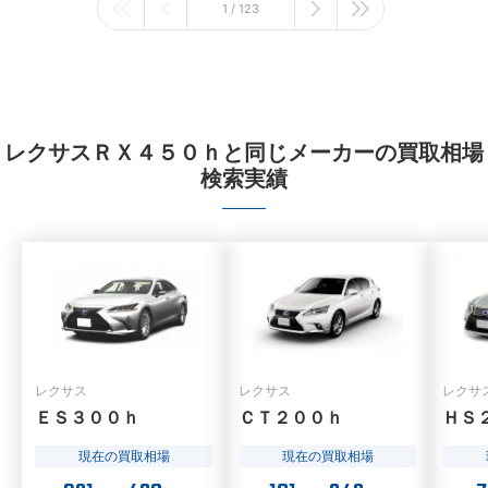
1 / 123
レクサスＲＸ４５０ｈと同じメーカーの買取相場
検索実績
レクサス
レクサス
レクサ
ＥＳ３００ｈ
ＣＴ２００ｈ
ＨＳ
現在の買取相場
現在の買取相場