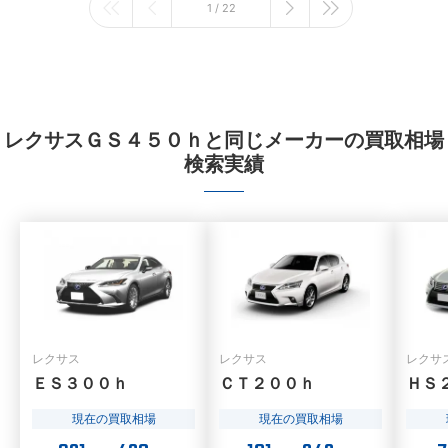
1 / 22
レクサスＧＳ４５０ｈと同じメーカーの買取相場
検索実績
レクサス
レクサス
レクサ
ＥＳ３００ｈ
ＣＴ２００ｈ
ＨＳ
現在の買取相場
現在の買取相場