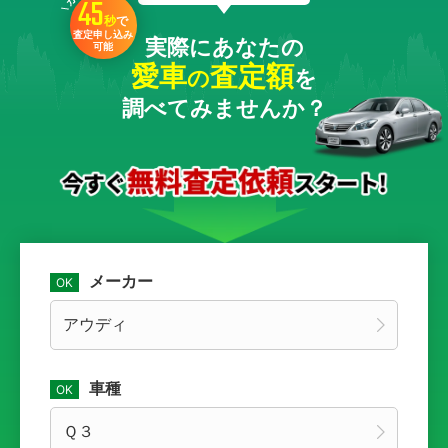
45
秒
で
査定申し込み
実際にあなたの
可能
愛車
査定額
の
を
調べてみませんか？
メーカー
車種