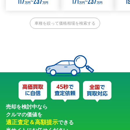
117
237
171
237
1
〜
〜
万円
万円
万円
万円
車種を絞って価格相場を検索する
売却を検討中なら
クルマの価値を
適正査定＆高額提示
できる