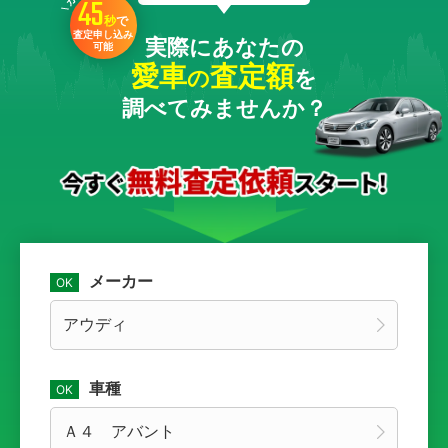
45
秒
で
査定申し込み
実際にあなたの
可能
愛車
査定額
の
を
調べてみませんか？
メーカー
車種