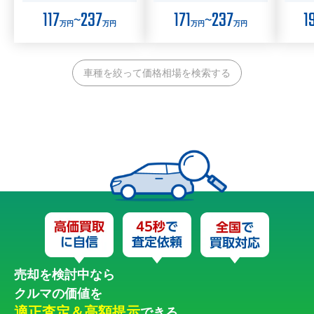
117
237
171
237
1
〜
〜
万円
万円
万円
万円
車種を絞って価格相場を検索する
売却を検討中なら
クルマの価値を
適正査定＆高額提示
できる