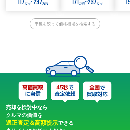
117
237
171
237
1
〜
〜
万円
万円
万円
万円
車種を絞って価格相場を検索する
売却を検討中なら
クルマの価値を
適正査定＆高額提示
できる