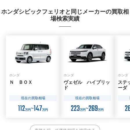
ホンダシビックフェリオと同じメーカーの買取相
場検索実績
ホンダ
ホンダ
ホンダ
Ｎ ＢＯＸ
ヴェゼル ハイブリッ
ステ
ド
ーダ
現在の買取相場
現在の買取相場
112
147
223
269
2
〜
〜
万円
万円
万円
万円