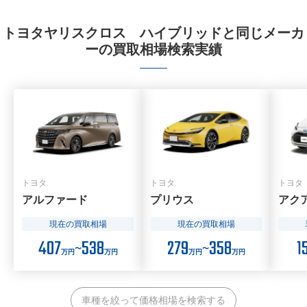
トヨタヤリスクロス ハイブリッドと同じメーカ
ーの買取相場検索実績
トヨタ
トヨタ
トヨタ
アルファード
プリウス
アク
現在の買取相場
現在の買取相場
407
538
279
358
1
〜
〜
万円
万円
万円
万円
車種を絞って価格相場を検索する