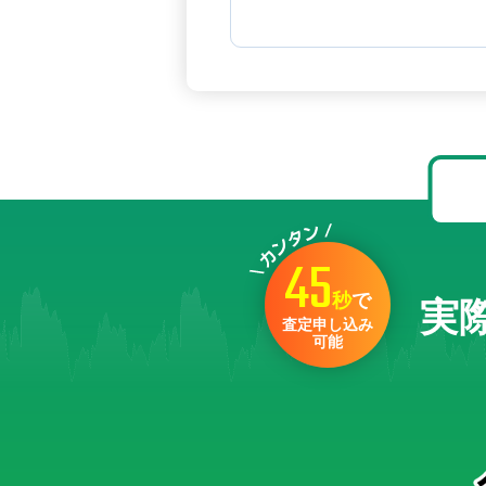
45
秒
で
実
査定申し込み
可能