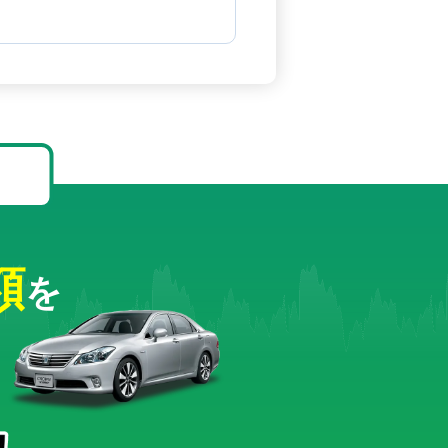
！
額
を