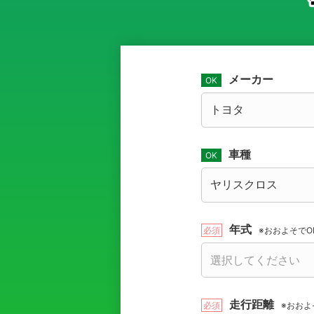
メーカー
車種
年式
※おおよそでO
走行距離
※おおよ