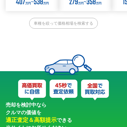
407
538
279
358
1
〜
〜
万円
万円
万円
万円
車種を絞って価格相場を検索する
売却を検討中なら
クルマの価値を
適正査定＆高額提示
できる