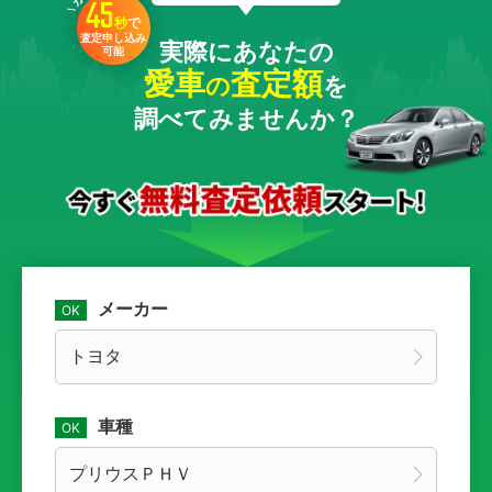
45
秒
で
査定申し込み
実際にあなたの
可能
愛車
査定額
の
を
調べてみませんか？
メーカー
車種