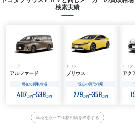
トヨタプリウスＰＨＶと同じメーカーの買取相場
検索実績
トヨタ
トヨタ
トヨタ
アルファード
プリウス
アク
現在の買取相場
現在の買取相場
407
538
279
358
1
〜
〜
万円
万円
万円
万円
車種を絞って価格相場を検索する