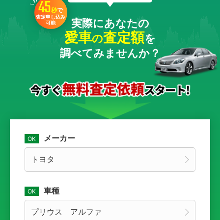
45
秒
で
査定申し込み
実際にあなたの
可能
愛車
査定額
の
を
調べてみませんか？
メーカー
車種