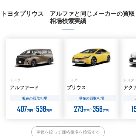
トヨタプリウス アルファと同じメーカーの買取
相場検索実績
トヨタ
トヨタ
トヨタ
アルファード
プリウス
アク
現在の買取相場
現在の買取相場
407
538
279
358
1
〜
〜
万円
万円
万円
万円
車種を絞って価格相場を検索する