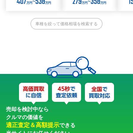
407
538
279
358
1
〜
〜
万円
万円
万円
万円
車種を絞って価格相場を検索する
売却を検討中なら
クルマの価値を
適正査定＆高額提示
できる