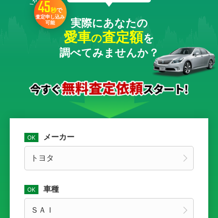
45
秒
で
査定申し込み
実際にあなたの
可能
愛車
査定額
の
を
調べてみませんか？
メーカー
車種