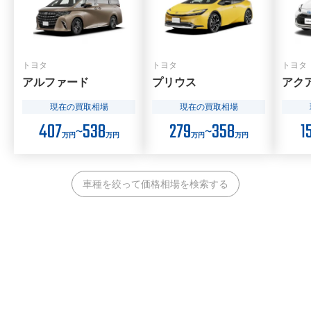
トヨタ
トヨタ
トヨタ
アルファード
プリウス
アク
現在の買取相場
現在の買取相場
407
538
279
358
1
〜
〜
万円
万円
万円
万円
車種を絞って価格相場を検索する