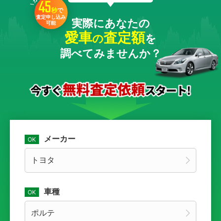
45
秒
で
査定申し込み
実際にあなたの
可能
愛車
査定額
の
を
調べてみませんか？
メーカー
車種