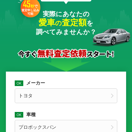
45
秒
で
査定申し込み
実際にあなたの
可能
愛車
査定額
の
を
調べてみませんか？
メーカー
車種