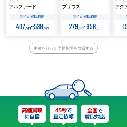
アルファード
プリウス
アク
現在の買取相場
現在の買取相場
407
538
279
358
1
〜
〜
万円
万円
万円
万円
車種を絞って価格相場を検索する