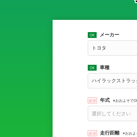
メーカー
車種
年式
※おおよそでO
走行距離
※おおよ