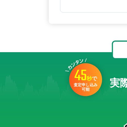
45
秒
で
実
査定申し込み
可能