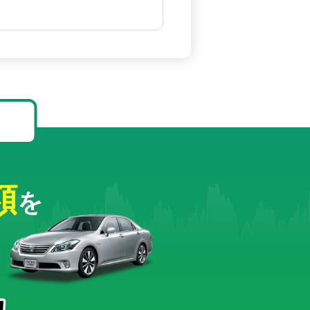
！
額
を