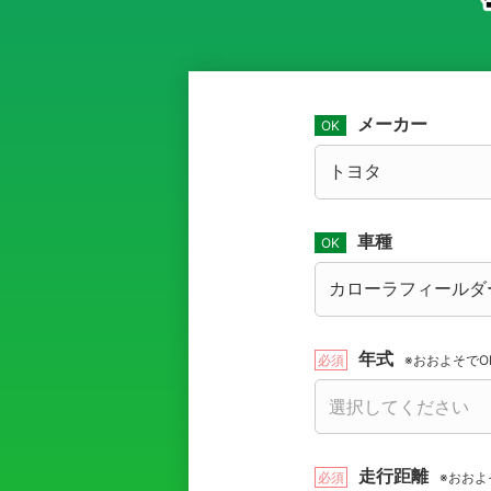
メーカー
車種
年式
※おおよそでO
走行距離
※おおよ