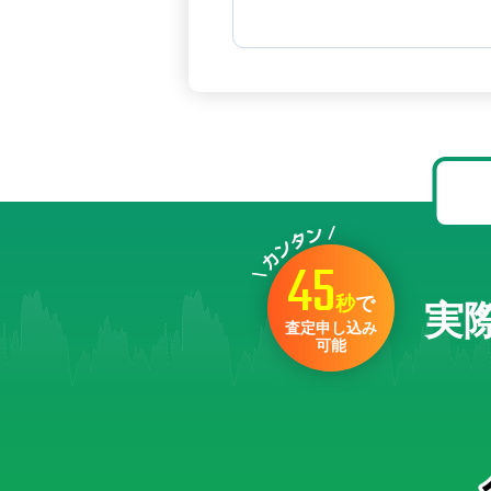
45
秒
で
実
査定申し込み
可能