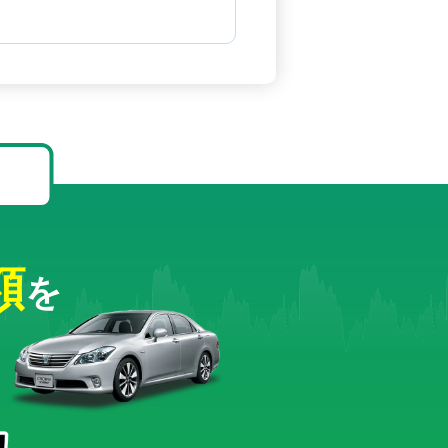
！
額
を