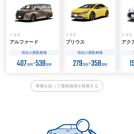
トヨタ
トヨタ
トヨタ
アルファード
プリウス
アク
現在の買取相場
現在の買取相場
407
538
279
358
1
〜
〜
万円
万円
万円
万円
車種を絞って価格相場を検索する