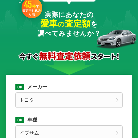
45
秒
で
査定申し込み
実際にあなたの
可能
愛車
査定額
の
を
調べてみませんか？
メーカー
車種