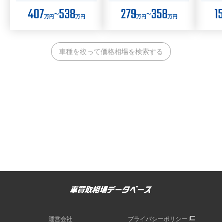
407
538
279
358
1
〜
〜
万円
万円
万円
万円
車種を絞って価格相場を検索する
運営会社
プライバシーポリシー