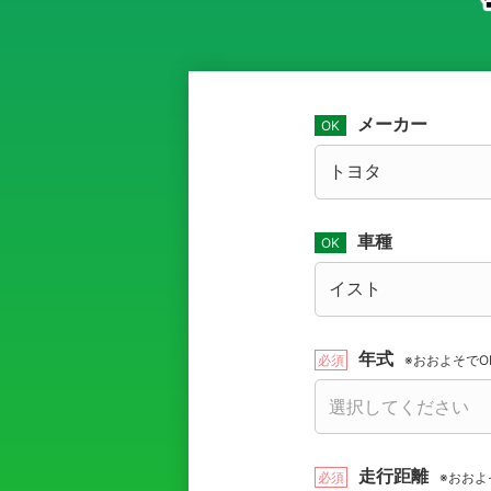
メーカー
車種
年式
※おおよそでO
走行距離
※おおよ