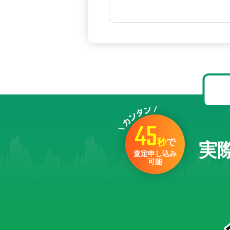
45
秒
で
実
査定申し込み
可能