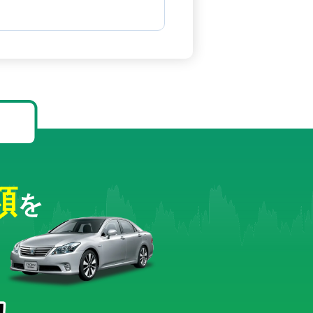
！
額
を