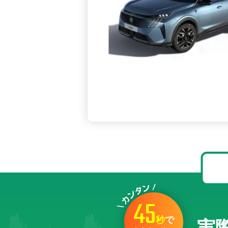
45
秒
で
実