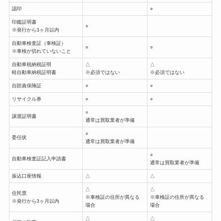
認印
○
印鑑証明書
○
※発行から3ヶ月以内
自動車検査証（車検証）
○
○
※車検が切れていないこと
自動車税納税証明
△
△
軽自動車納税証明書
※必須ではない
※必須ではない
自賠責保険証
○
○
リサイクル券
○
○
○
譲渡証明書
通常は買取業者が準備
○
委任状
通常は買取業者が準備
○
自動車検査証記入申請書
通常は買取業者が準備
振込口座情報
△
△
△
△
住民票
※車検証の住所が異なる
※車検証の住所が異なる
※発行から3ヶ月以内
場合
場合
△
△