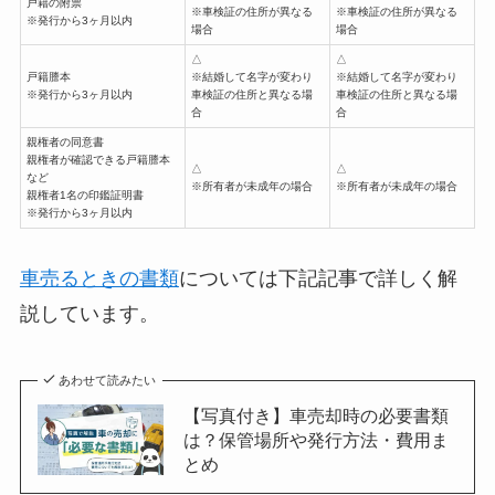
戸籍の附票
※車検証の住所が異なる
※車検証の住所が異なる
※発行から3ヶ月以内
場合
場合
△
△
戸籍謄本
※結婚して名字が変わり
※結婚して名字が変わり
※発行から3ヶ月以内
車検証の住所と異なる場
車検証の住所と異なる場
合
合
親権者の同意書
親権者が確認できる戸籍謄本
△
△
など
※所有者が未成年の場合
※所有者が未成年の場合
親権者1名の印鑑証明書
※発行から3ヶ月以内
車売るときの書類
については下記記事で詳しく解
説しています。
あわせて読みたい
【写真付き】車売却時の必要書類
は？保管場所や発行方法・費用ま
とめ