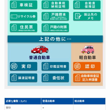
必要な書類（もの）
普通自動車
軽自動車
実印
○