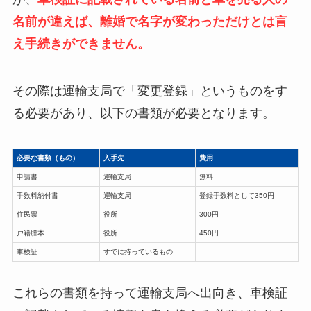
名前が違えば、離婚で名字が変わっただけとは言
え手続きができません。
その際は運輸支局で「変更登録」というものをす
る必要があり、以下の書類が必要となります。
必要な書類（もの）
入手先
費用
申請書
運輸支局
無料
手数料納付書
運輸支局
登録手数料として350円
住民票
役所
300円
戸籍謄本
役所
450円
車検証
すでに持っているもの
これらの書類を持って運輸支局へ出向き、車検証