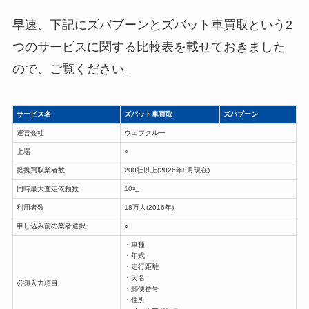
早速、下記にズバブーンとズバット車買取という2
つのサービスに関する比較表を載せておきました
ので、ご覧ください。
サービス名
ズバット車買取
ズバブーン
運営会社
ウェブクルー
上場
○
提携買取業者数
200社以上(2026年8月現在)
同時最大査定依頼数
10社
利用者数
18万人(2016年)
申し込み前の業者選択
○
・車種
・年式
・走行距離
・氏名
必須入力項目
・郵便番号
・住所