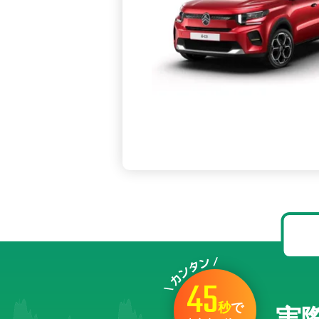
45
秒
で
実